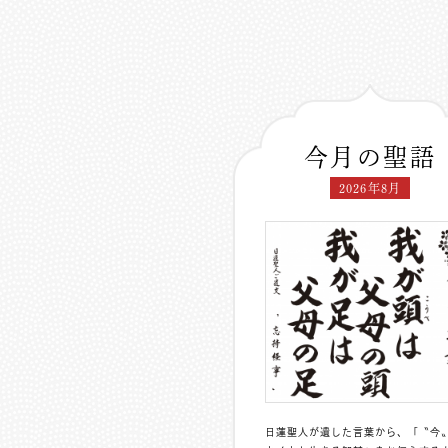
今月の聖語
2026年8月
日蓮聖人が遺した言葉から、「〝今