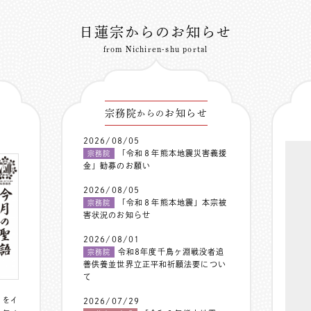
日蓮宗からのお知らせ
from Nichiren-shu portal
宗務院
お知らせ
からの
2026/08/05
「令和８年熊本地震災害義援
宗務院
金」勧募のお願い
2026/08/05
「令和８年熊本地震」本宗被
宗務院
害状況のお知らせ
2026/08/01
令和8年度千鳥ヶ淵戦没者追
宗務院
善供養並世界立正平和祈願法要につい
て
〟をイ
2026/07/29