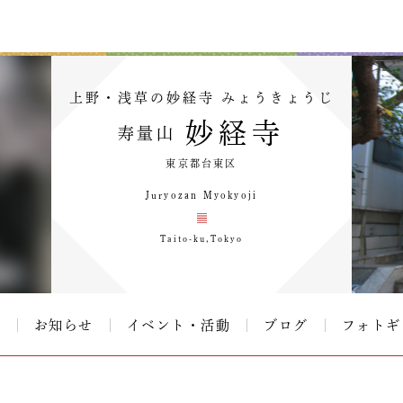
上野・浅草の妙経寺 みょうきょうじ
妙経寺
寿量山
東京都台東区
Juryozan Myokyoji
Taito-ku,Tokyo
て
お知らせ
イベント・活動
ブログ
フォトギ