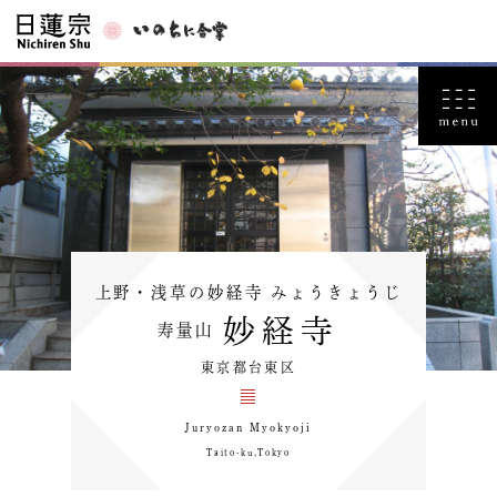
上野・浅草の妙経寺 みょうきょうじ
妙経寺
寿量山
東京都台東区
Juryozan Myokyoji
Taito-ku,Tokyo