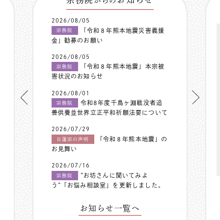
からの
2026/08/05
「令和８年熊本地震災害義援
宗務院
金」勧募のお願い
2026/08/05
「令和８年熊本地震」本宗被
宗務院
害状況のお知らせ
2026/08/01
令和8年度千鳥ヶ淵戦没者追
宗務院
善供養並世界立正平和祈願法要について
2026/07/29
「令和８年熊本地震」の
日蓮宗の声明
お見舞い
2026/07/16
”お坊さんに聞いてみよ
宗務院
う”「お悩み相談室」を更新しました。
お知らせ一覧へ