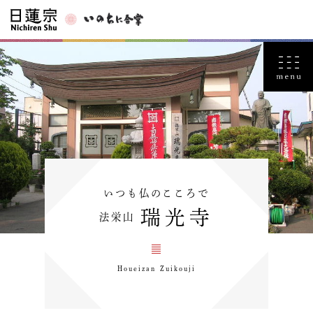
いつも仏のこころで
瑞光寺
法栄山
Houeizan Zuikouji