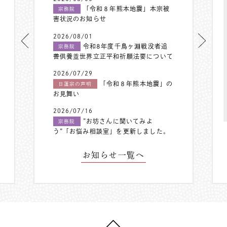
「令和８年熊本地震」本宗被
宗務院
害状況のお知らせ
2026/08/01
令和8年度千鳥ヶ淵戦没者追
宗務院
善供養並世界立正平和祈願法要について
2026/07/29
「令和８年熊本地震」の
日蓮宗の声明
お見舞い
2026/07/16
”お坊さんに聞いてみよ
宗務院
う”「お悩み相談室」を更新しました。
お知らせ一覧へ