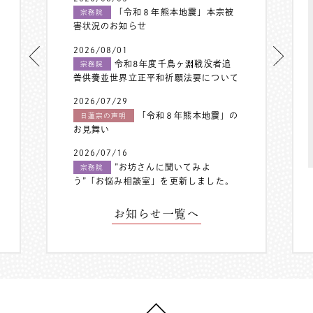
「令和８年熊本地震」本宗被
宗務院
害状況のお知らせ
2026/08/01
令和8年度千鳥ヶ淵戦没者追
宗務院
善供養並世界立正平和祈願法要について
2026/07/29
「令和８年熊本地震」の
日蓮宗の声明
お見舞い
2026/07/16
”お坊さんに聞いてみよ
宗務院
う”「お悩み相談室」を更新しました。
お知らせ一覧へ