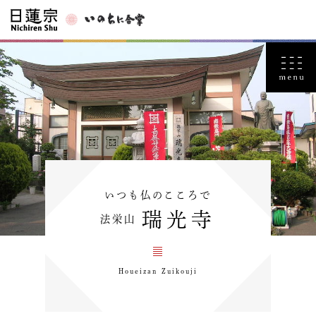
いつも仏のこころで
瑞光寺
法栄山
Houeizan Zuikouji