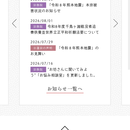
「令和８年熊本地震」本宗被
宗務院
害状況のお知らせ
2026/08/01
令和8年度千鳥ヶ淵戦没者追
宗務院
善供養並世界立正平和祈願法要について
2026/07/29
「令和８年熊本地震」の
日蓮宗の声明
お見舞い
2026/07/16
”お坊さんに聞いてみよ
宗務院
う”「お悩み相談室」を更新しました。
お知らせ一覧へ