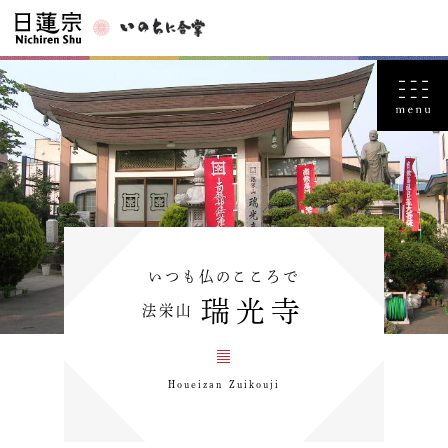
いつも仏のこころで
瑞光寺
法栄山
Houeizan Zuikouji