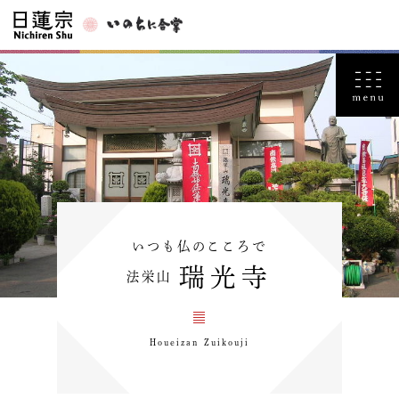
いつも仏のこころで
瑞光寺
法栄山
Houeizan Zuikouji