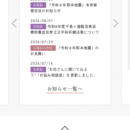
「令和８年熊本地震」本宗被
宗務院
害状況のお知らせ
2026/08/01
令和8年度千鳥ヶ淵戦没者追
宗務院
善供養並世界立正平和祈願法要について
2026/07/29
「令和８年熊本地震」の
日蓮宗の声明
お見舞い
2026/07/16
”お坊さんに聞いてみよ
宗務院
う”「お悩み相談室」を更新しました。
お知らせ一覧へ