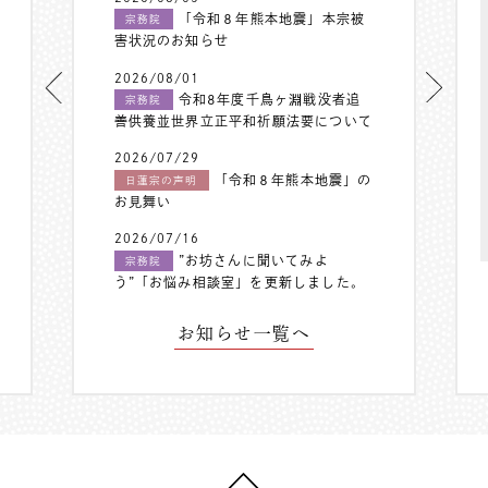
「令和８年熊本地震」本宗被
宗務院
害状況のお知らせ
2026/08/01
令和8年度千鳥ヶ淵戦没者追
宗務院
善供養並世界立正平和祈願法要について
2026/07/29
「令和８年熊本地震」の
日蓮宗の声明
お見舞い
2026/07/16
”お坊さんに聞いてみよ
宗務院
う”「お悩み相談室」を更新しました。
お知らせ一覧へ