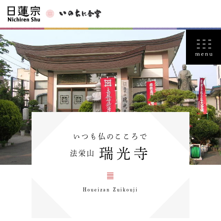
いつも仏のこころで
瑞光寺
法栄山
Houeizan Zuikouji