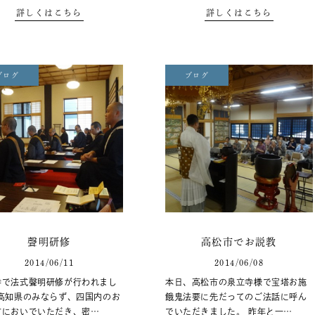
詳しくはこちら
詳しくはこちら
ブログ
ブログ
聲明研修
高松市でお説教
2014/06/11
2014/06/08
寺で法式聲明研修が行われまし
本日、高松市の泉立寺様で宝塔お施
 高知県のみならず、四国内のお
餓鬼法要に先だってのご法話に呼ん
方においでいただき、密…
でいただきました。 昨年と一…