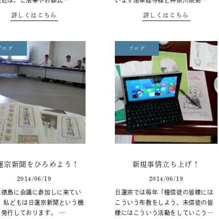
最近は、ご法事やお葬式…
います法華経寺様と神奈川県第…
詳しくはこちら
詳しくはこちら
ブログ
ブログ
蓮宗新聞をひろめよう！
新規事情立ち上げ！
2014/06/19
2014/06/19
は徳島に会議に参加しに来てい
日蓮宗では毎年「檀信徒の皆様には
。 私どもは日蓮宗新聞という機
こういう布教をしよう、未信徒の皆
を発行しております。 …
様にはこういう活動をしていこう…