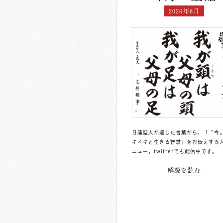
2026年8月
日蓮聖人が遺した言葉から、「〝今
キイキと生きる智慧」をお伝えする
ニュー。
twitterでも配信中
です。
解説を読む