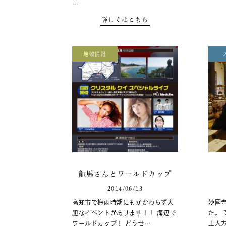
…
詳しくはこちら
地域情報
龍馬さんとワールドカップ
2014/06/13
高知市で梅雨時期にもかかわらず大
妙國
胆なイベントがあります！！ 海辺で
た。
ワールドカップ！ どうせ…
上人