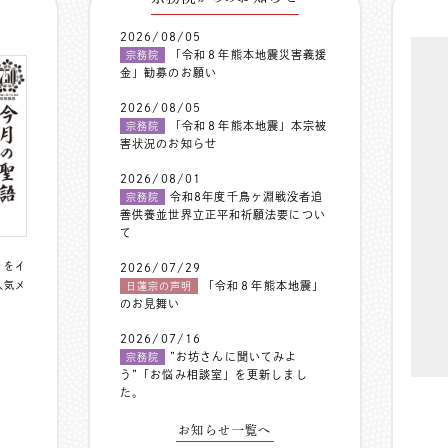
2026/08/05
「令和８年熊本地震災害義援
宗務院
金」勧募のお願い
2026/08/05
「令和８年熊本地震」本宗被
宗務院
害状況のお知らせ
2026/08/01
令和8年度千鳥ヶ淵戦没者追
宗務院
善供養並世界立正平和祈願法要につい
て
〟をイ
2026/07/29
人気メ
「令和８年熊本地震」
日蓮宗の声明
のお見舞い
2026/07/16
”お坊さんに聞いてみよ
宗務院
う”「お悩み相談室」を更新しまし
た。
お知らせ一覧へ