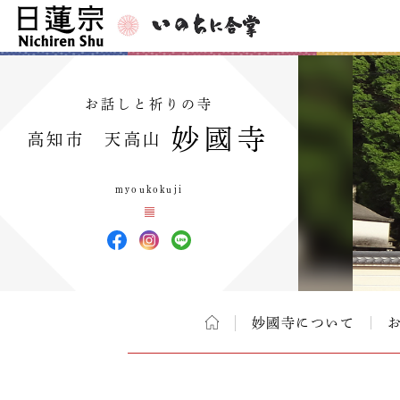
お話しと祈りの寺
妙國寺
高知市 天高山
myoukokuji
妙國寺について