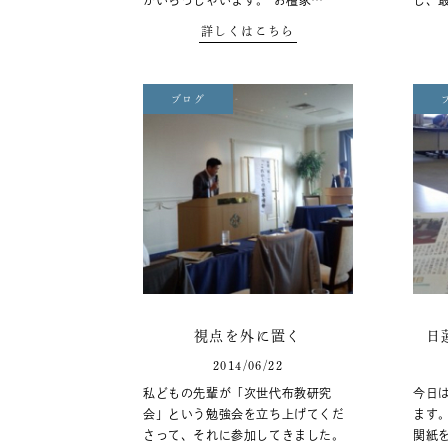
がいらっしゃいます。 お檀家…
し、
詳しくはこちら
ブログ
視点を外に置く
日
2014/06/22
私どもの先輩が「次世代布教研究
今日
会」という勉強会を立ち上げてくだ
ます
さって、それに参加してきました。
関紙