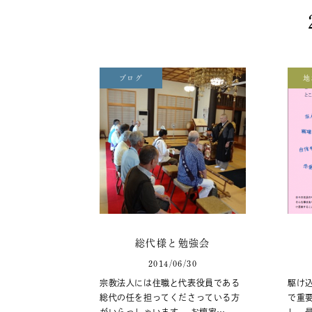
ブログ
地
総代様と勉強会
2014/06/30
宗教法人には住職と代表役員である
駆け
総代の任を担ってくださっている方
で重