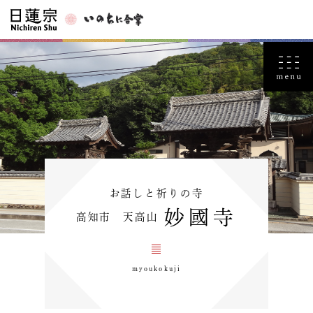
お話しと祈りの寺
妙國寺
高知市 天高山
myoukokuji