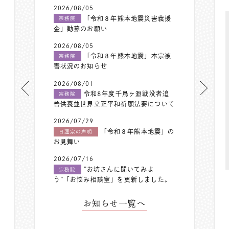
2026/08/05
「令和８年熊本地震災害義援
宗務院
金」勧募のお願い
2026/08/05
「令和８年熊本地震」本宗被
宗務院
害状況のお知らせ
2026/08/01
令和8年度千鳥ヶ淵戦没者追
宗務院
善供養並世界立正平和祈願法要について
2026/07/29
「令和８年熊本地震」の
日蓮宗の声明
お見舞い
2026/07/16
”お坊さんに聞いてみよ
宗務院
う”「お悩み相談室」を更新しました。
お知らせ一覧へ