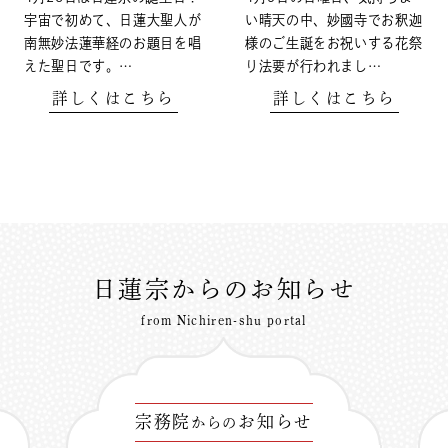
宇宙で初めて、日蓮大聖人が
い晴天の中、妙國寺でお釈迦
南無妙法蓮華経のお題目を唱
様のご生誕をお祝いする花祭
えた聖日です。…
り法要が行われまし…
詳しくはこちら
詳しくはこちら
日蓮宗からのお知らせ
from Nichiren-shu portal
宗務院
お知らせ
からの