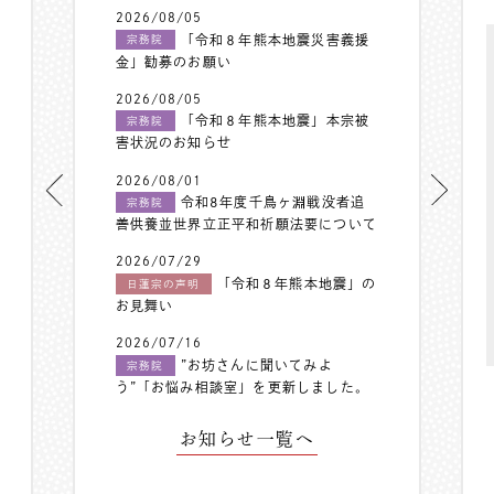
2026/08/05
「令和８年熊本地震災害義援
宗務院
金」勧募のお願い
2026/08/05
「令和８年熊本地震」本宗被
宗務院
害状況のお知らせ
2026/08/01
令和8年度千鳥ヶ淵戦没者追
宗務院
善供養並世界立正平和祈願法要について
2026/07/29
「令和８年熊本地震」の
日蓮宗の声明
お見舞い
2026/07/16
”お坊さんに聞いてみよ
宗務院
う”「お悩み相談室」を更新しました。
お知らせ一覧へ