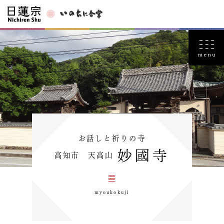
お話しと祈りの寺
妙國寺
高知市 天高山
myoukokuji