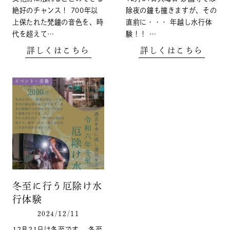
絶好のチャンス！ 700年以
除夜の鐘も撞きますが、その
上保たれた梵鐘の音色を、時
直前に・・・ 年越し水行体
代を超えて…
験！！ …
詳しくはこちら
詳しくはこちら
イベント・活動
冬至に行う厄除け水
行体験
2024/12/11
12月21日は冬至です。 冬至