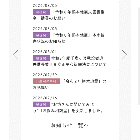
2026/08/05
「令和８年熊本地震災害義援
宗務院
金」勧募のお願い
2026/08/05
「令和８年熊本地震」本宗被
宗務院
害状況のお知らせ
2026/08/01
令和8年度千鳥ヶ淵戦没者追
宗務院
善供養並世界立正平和祈願法要について
2026/07/29
「令和８年熊本地震」の
日蓮宗の声明
お見舞い
2026/07/16
”お坊さんに聞いてみよ
宗務院
う”「お悩み相談室」を更新しました。
お知らせ一覧へ