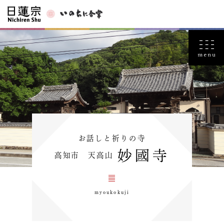
お話しと祈りの寺
妙國寺
高知市 天高山
myoukokuji