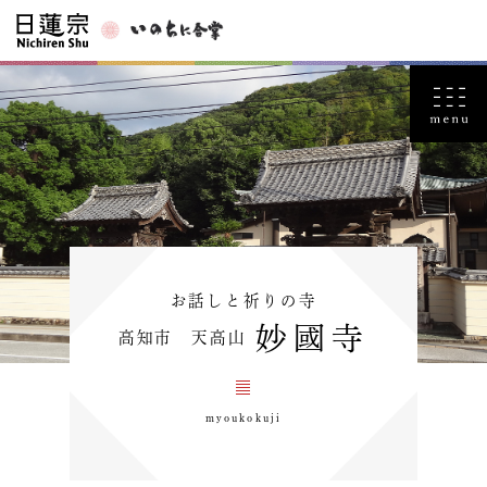
お話しと祈りの寺
妙國寺
高知市 天高山
myoukokuji