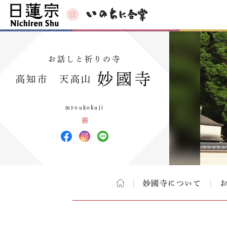
お話しと祈りの寺
妙國寺
高知市 天高山
myoukokuji
妙國寺について