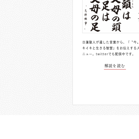
日蓮聖人が遺した言葉から、「〝今
キイキと生きる智慧」をお伝えする
ニュー。
twitterでも配信中
です。
解説を読む