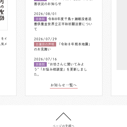
害状況のお知らせ
2026/08/01
令和8年度千鳥ヶ淵戦没者追
宗務院
善供養並世界立正平和祈願法要につい
て
〟をイ
2026/07/29
人気メ
「令和８年熊本地震」
日蓮宗の声明
のお見舞い
2026/07/16
”お坊さんに聞いてみよ
宗務院
う”「お悩み相談室」を更新しまし
た。
お知らせ一覧へ
ページの先頭へ