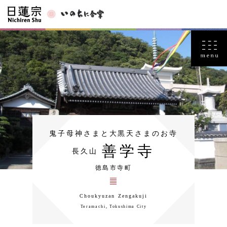
鬼子母神さまと大黒天さまのお寺
善学寺
長久山
徳島市寺町
Choukyuzan Zengakuji
Teramachi, Tokushima City