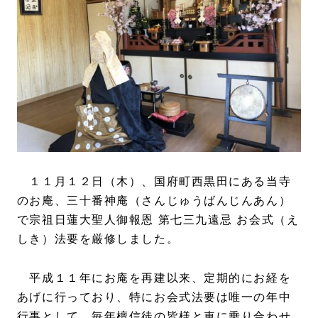
１１月１２日（木）、国府町西黒田にある当寺
のお庵、三十番神庵（さんじゅうばんじんあん）
で宗祖日蓮大聖人御報恩 第七三九遠忌 お会式（え
しき）法要を厳修しました。
平成１１年にお庵を再建以来、定期的にお経を
あげに行っており、特にお会式法要は唯一の年中
行事として、毎年檀信徒の皆様と車に乗り合わせ