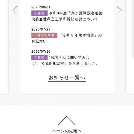
2026/08/01
令和8年度千鳥ヶ淵戦没者追善
宗務院
供養並世界立正平和祈願法要について
2026/07/29
「令和８年熊本地震」の
日蓮宗の声明
お見舞い
2026/07/16
”お坊さんに聞いてみよ
宗務院
う”「お悩み相談室」を更新しました。
お知らせ一覧へ
ページの先頭へ