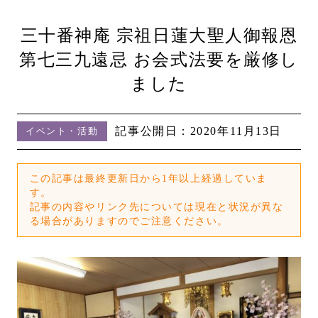
三十番神庵 宗祖日蓮大聖人御報恩
第七三九遠忌 お会式法要を厳修し
ました
記事公開日：
2020年11月13日
イベント・活動
この記事は最終更新日から1年以上経過していま
す。
記事の内容やリンク先については現在と状況が異な
る場合がありますのでご注意ください。