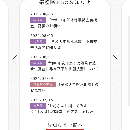
宗務院
お知らせ
からの
2026/08/05
「令和８年熊本地震災害義援
宗務院
金」勧募のお願い
2026/08/05
「令和８年熊本地震」本宗被
宗務院
害状況のお知らせ
2026/08/01
令和8年度千鳥ヶ淵戦没者追
宗務院
善供養並世界立正平和祈願法要について
2026/07/29
「令和８年熊本地震」の
日蓮宗の声明
お見舞い
2026/07/16
”お坊さんに聞いてみよ
宗務院
う”「お悩み相談室」を更新しました。
お知らせ一覧へ