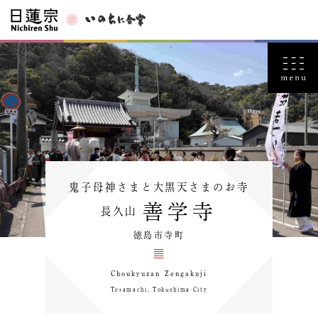
鬼子母神さまと大黒天さまのお寺
善学寺
長久山
徳島市寺町
Choukyuzan Zengakuji
Teramachi, Tokushima City