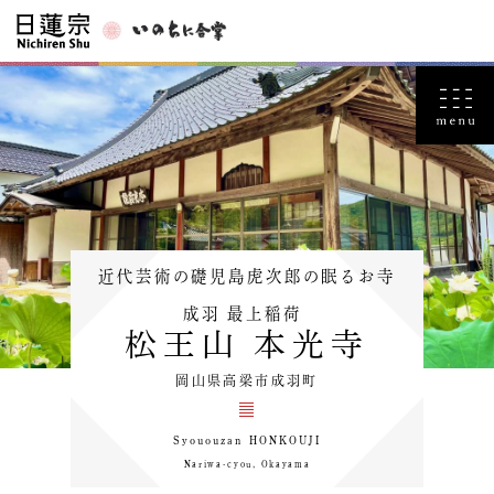
近代芸術の礎児島虎次郎の眠るお寺
成羽 最上稲荷
松王山 本光寺
岡山県高梁市成羽町
Syououzan HONKOUJI
Nariwa-cyou, Okayama