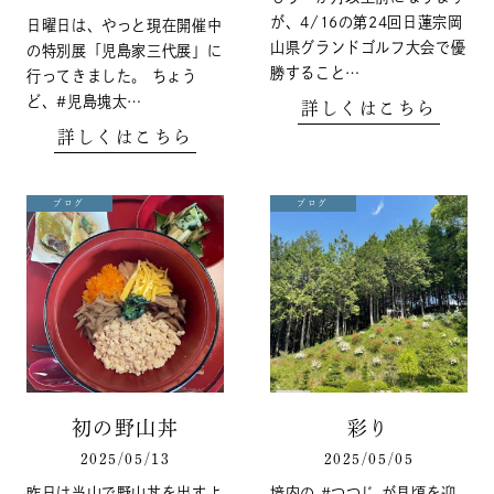
が、4/16の第24回日蓮宗岡
日曜日は、やっと現在開催中
山県グランドゴルフ大会で優
の特別展「児島家三代展」に
勝すること…
行ってきました。 ちょう
ど、#児島塊太…
詳しくはこちら
詳しくはこちら
ブログ
ブログ
初の野山丼
彩り
2025/05/13
2025/05/05
昨日は当山で野山丼を出すよ
境内の #つつじ が見頃を迎