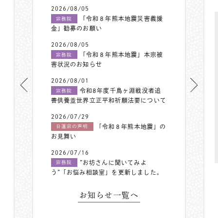
2026/08/05
「令和８年熊本地震災害義援
宗務院
金」勧募のお願い
2026/08/05
「令和８年熊本地震」本宗被
宗務院
害状況のお知らせ
2026/08/01
令和8年度千鳥ヶ淵戦没者追
宗務院
善供養並世界立正平和祈願法要について
2026/07/29
「令和８年熊本地震」の
日蓮宗の声明
お見舞い
2026/07/16
”お坊さんに聞いてみよ
宗務院
う”「お悩み相談室」を更新しました。
お知らせ一覧へ