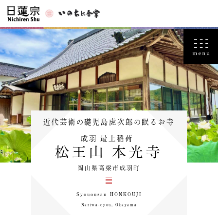
近代芸術の礎児島虎次郎の眠るお寺
成羽 最上稲荷
松王山 本光寺
岡山県高梁市成羽町
Syououzan HONKOUJI
Nariwa-cyou, Okayama