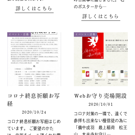
のポスターから…
詳しくはこちら
詳しくはこちら
イベント・活動
イベント・活動
コロナ終息祈願お写
Webお守り売場開設
経
2020/10/01
2020/10/24
コロナ対策の一環で、遠くで
参拝も出来ない檀信徒の為に
コロナ終息祈願お写経はじめ
「備中成羽 最上稲荷 松王
ています。 ご要望のかた
山 本光寺お守り…