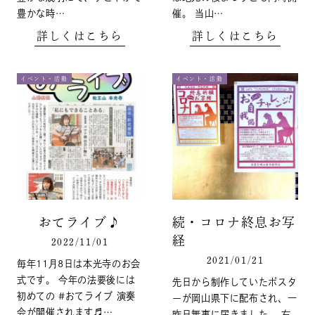
豊かな時…
催。 当山…
詳しくはこちら
詳しくはこちら
イベント・活動
イベント・活動
おてライブ♪
続・コロナ終息お写
経
2022/11/01
2021/01/21
毎年11月8日は本光寺のお会
式です。 今年の法要後には
先日から制作していたポスタ
初めての #おてライブ 演奏
ーが岡山県下に配布され、一
会が開催されます♬…
昨日無事に届きました。 右