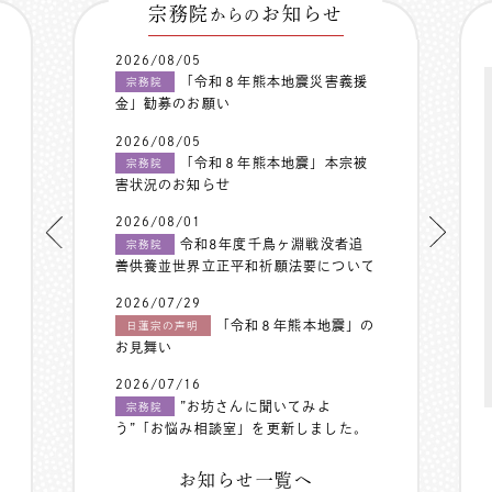
宗務院
お知らせ
からの
2026/08/05
「令和８年熊本地震災害義援
宗務院
金」勧募のお願い
2026/08/05
「令和８年熊本地震」本宗被
宗務院
害状況のお知らせ
2026/08/01
令和8年度千鳥ヶ淵戦没者追
宗務院
善供養並世界立正平和祈願法要について
2026/07/29
「令和８年熊本地震」の
日蓮宗の声明
お見舞い
2026/07/16
”お坊さんに聞いてみよ
宗務院
う”「お悩み相談室」を更新しました。
お知らせ一覧へ