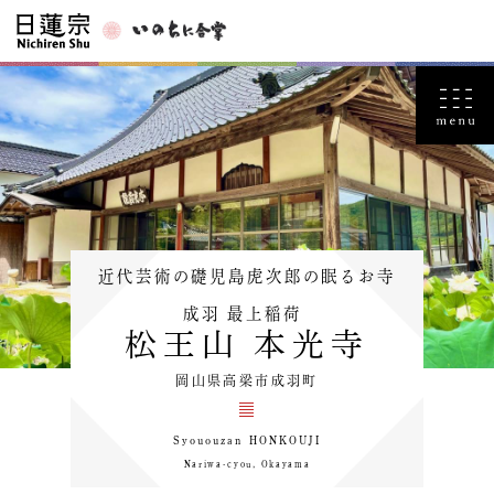
近代芸術の礎児島虎次郎の眠るお寺
成羽 最上稲荷
松王山 本光寺
岡山県高梁市成羽町
Syououzan HONKOUJI
Nariwa-cyou, Okayama