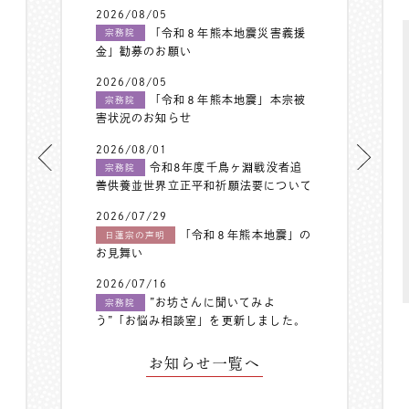
2026/08/05
「令和８年熊本地震災害義援
宗務院
金」勧募のお願い
2026/08/05
「令和８年熊本地震」本宗被
宗務院
害状況のお知らせ
2026/08/01
令和8年度千鳥ヶ淵戦没者追
宗務院
善供養並世界立正平和祈願法要について
2026/07/29
「令和８年熊本地震」の
日蓮宗の声明
お見舞い
2026/07/16
”お坊さんに聞いてみよ
宗務院
う”「お悩み相談室」を更新しました。
お知らせ一覧へ