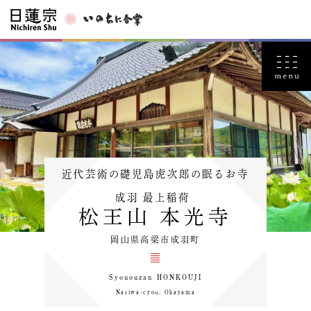
近代芸術の礎児島虎次郎の眠るお寺
成羽 最上稲荷
松王山 本光寺
岡山県高梁市成羽町
Syououzan HONKOUJI
Nariwa-cyou, Okayama