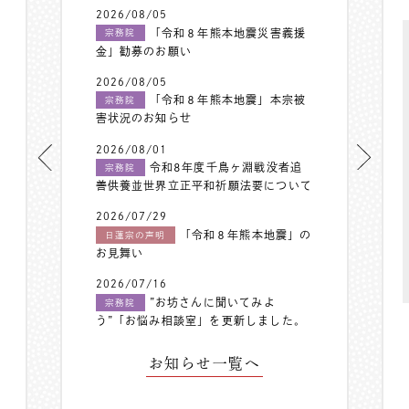
2026/08/05
「令和８年熊本地震災害義援
宗務院
金」勧募のお願い
2026/08/05
「令和８年熊本地震」本宗被
宗務院
害状況のお知らせ
2026/08/01
令和8年度千鳥ヶ淵戦没者追
宗務院
善供養並世界立正平和祈願法要について
2026/07/29
「令和８年熊本地震」の
日蓮宗の声明
お見舞い
2026/07/16
”お坊さんに聞いてみよ
宗務院
う”「お悩み相談室」を更新しました。
お知らせ一覧へ