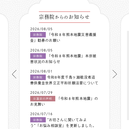
宗務院
お知らせ
からの
2026/08/05
「令和８年熊本地震災害義援
宗務院
金」勧募のお願い
2026/08/05
「令和８年熊本地震」本宗被
宗務院
害状況のお知らせ
2026/08/01
令和8年度千鳥ヶ淵戦没者追
宗務院
善供養並世界立正平和祈願法要について
2026/07/29
「令和８年熊本地震」の
日蓮宗の声明
お見舞い
2026/07/16
”お坊さんに聞いてみよ
宗務院
う”「お悩み相談室」を更新しました。