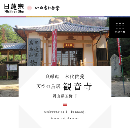
良縁結 永代供養
観音寺
天空の鳥居
岡山県玉野市
tenkuunotorii kannonji
tamano-si,okayama