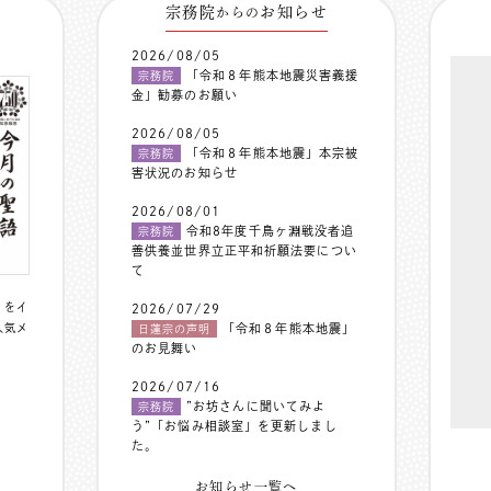
宗務院
お知らせ
からの
2026/08/05
「令和８年熊本地震災害義援
宗務院
金」勧募のお願い
2026/08/05
「令和８年熊本地震」本宗被
宗務院
害状況のお知らせ
2026/08/01
令和8年度千鳥ヶ淵戦没者追
宗務院
善供養並世界立正平和祈願法要につい
て
〟をイ
2026/07/29
人気メ
「令和８年熊本地震」
日蓮宗の声明
のお見舞い
2026/07/16
”お坊さんに聞いてみよ
宗務院
う”「お悩み相談室」を更新しまし
た。
お知らせ一覧へ