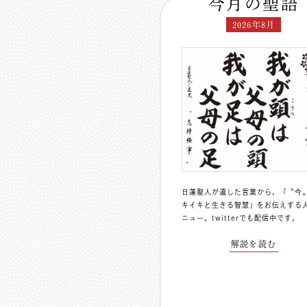
今月の聖語
2026年8月
日蓮聖人が遺した言葉から、「〝今
キイキと生きる智慧」をお伝えする
ニュー。
twitterでも配信中
です。
解説を読む