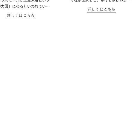
は５人に１人が生涯未婚という
で在家出家をし、修行をはじめま…
婚大国」になるといわれてい…
詳しくはこちら
詳しくはこちら