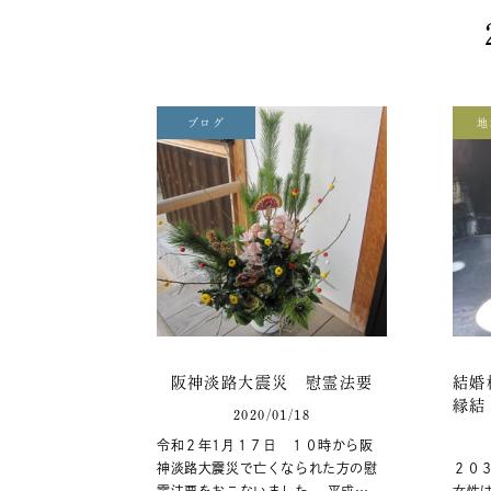
ブログ
地
阪神淡路大震災 慰霊法要
結婚
縁結
2020/01/18
令和２年1月１７日 １０時から阪
神淡路大震災で亡くなられた方の慰
２０