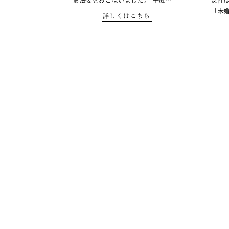
霊法要をおこないました。 平成…
女性
「未
詳しくはこちら