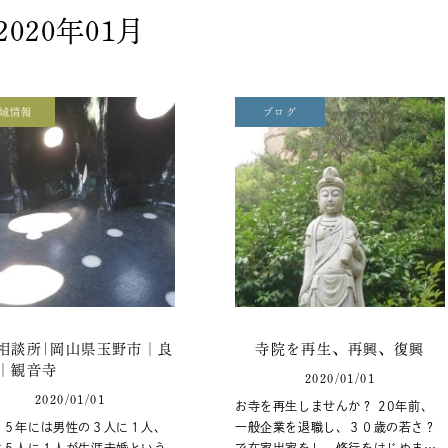
2020年01月
域情報
ブログ
相談所|岡山県玉野市｜良
寺院を再生、再興、復興
｜観音寺
2020/01/01
2020/01/01
お寺を再生しませんか？ 20年前、
３５年には男性の３人に１人、
一般企業を退職し、３０歳の若さ？