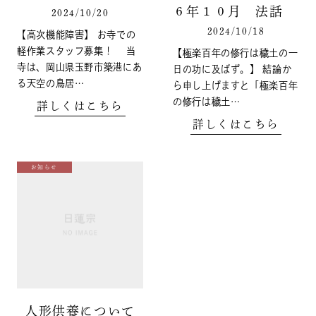
６年１０月 法話
2024/10/20
2024/10/18
【高次機能障害】 お寺での
軽作業スタッフ募集！ 当
【極楽百年の修行は穢土の一
寺は、岡山県玉野市築港にあ
日の功に及ばず。】 結論か
る天空の鳥居…
ら申し上げますと「極楽百年
の修行は穢土…
詳しくはこちら
詳しくはこちら
お知らせ
人形供養について