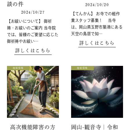
談の件
2024/10/20
2024/10/27
【てんかん】 お寺での軽作
業スタッフ募集！ 当寺
【お祓いについて】 御祈
は、岡山県玉野市築港にある
祷・お祓いのご案内 当寺院
天空の鳥居で知…
では、皆様のご要望に応じた
御祈祷やお祓い…
詳しくはこちら
詳しくはこちら
地域情報
地域情報
高次機能障害の方
岡山-観音寺｜令和