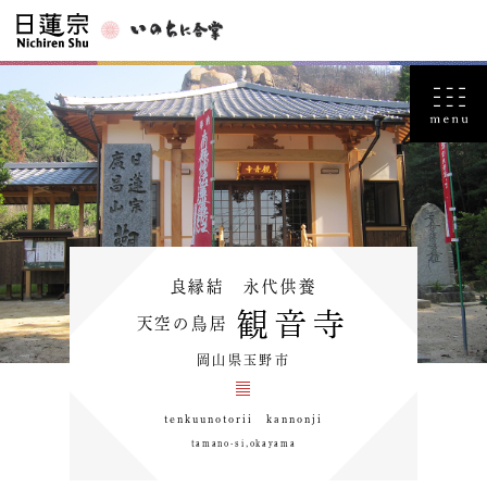
良縁結 永代供養
観音寺
天空の鳥居
岡山県玉野市
tenkuunotorii kannonji
tamano-si,okayama