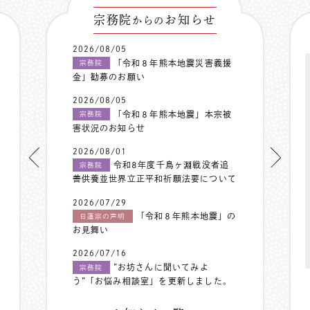
宗務院
お知らせ
からの
2026/08/05
「令和８年熊本地震災害義援
宗務院
金」勧募のお願い
2026/08/05
「令和８年熊本地震」本宗被
宗務院
害状況のお知らせ
2026/08/01
令和8年度千鳥ヶ淵戦没者追
宗務院
善供養並世界立正平和祈願法要について
2026/07/29
「令和８年熊本地震」の
日蓮宗の声明
お見舞い
2026/07/16
”お坊さんに聞いてみよ
宗務院
う”「お悩み相談室」を更新しました。