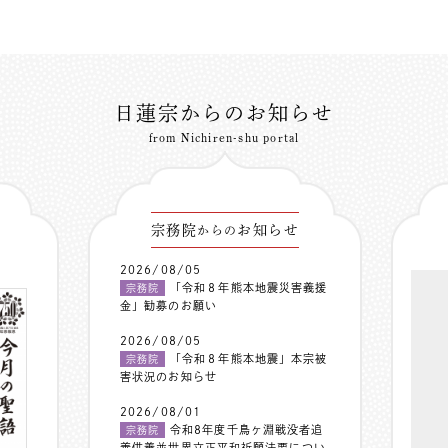
日蓮宗からのお知らせ
from Nichiren-shu portal
宗務院
お知らせ
からの
2026/08/05
「令和８年熊本地震災害義援
宗務院
金」勧募のお願い
2026/08/05
「令和８年熊本地震」本宗被
宗務院
害状況のお知らせ
2026/08/01
令和8年度千鳥ヶ淵戦没者追
宗務院
善供養並世界立正平和祈願法要につい