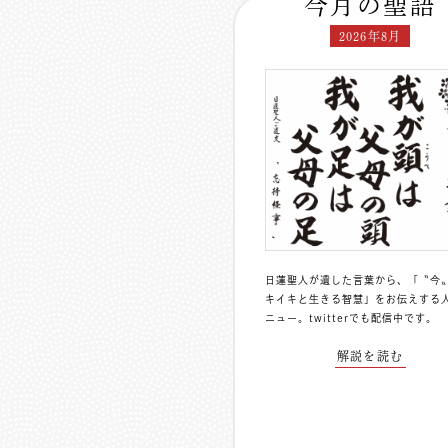
今月の聖語
2026年8月
日蓮聖人が遺した言葉から、「〝今
キイキと生きる智慧」をお伝えする
ニュー。
twitterでも配信中
です。
解説を読む