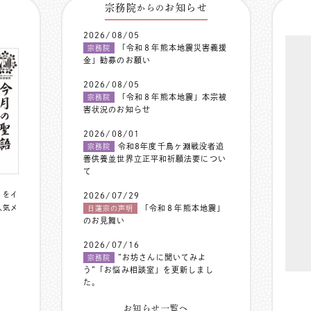
宗務院
お知らせ
からの
2026/08/05
「令和８年熊本地震災害義援
宗務院
金」勧募のお願い
2026/08/05
「令和８年熊本地震」本宗被
宗務院
害状況のお知らせ
2026/08/01
令和8年度千鳥ヶ淵戦没者追
宗務院
善供養並世界立正平和祈願法要につい
て
〟をイ
2026/07/29
人気メ
「令和８年熊本地震」
日蓮宗の声明
のお見舞い
2026/07/16
”お坊さんに聞いてみよ
宗務院
う”「お悩み相談室」を更新しまし
た。
お知らせ一覧へ