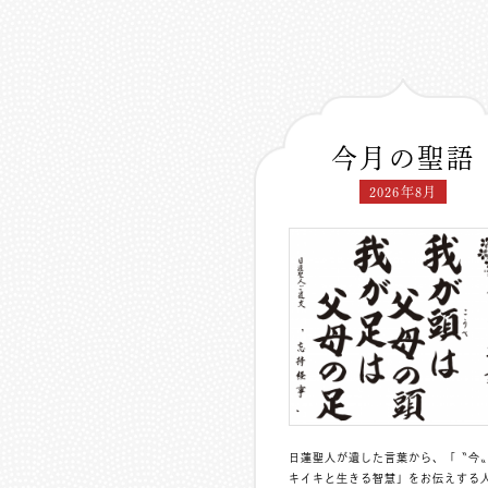
今月の聖語
2026年8月
日蓮聖人が遺した言葉から、「〝今
キイキと生きる智慧」をお伝えする