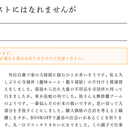
ストにはなれませんが
います。
が異なる場合がありますのでご注意ください。
外出自粛で家の大掃除に励むひとが多いそうです。私も久
しぶりに寺務所（趣味ルーム・籠り部屋）の片付けと模様替
えをしました。部屋から出た大量の不用品を市役所に持って
行きましたが、車が長蛇の列でした。皆さんも断捨離ブーム
のようです。一番悩んだのが本の扱いですが、思い切って大
部分を手放すことにしました。購入価格の合計を考えると躊
躇しますが、BOOKOFFで運命の出会いがあることを祈りま
す。丸一日でスッキリきれいになりました。この調子で仕事