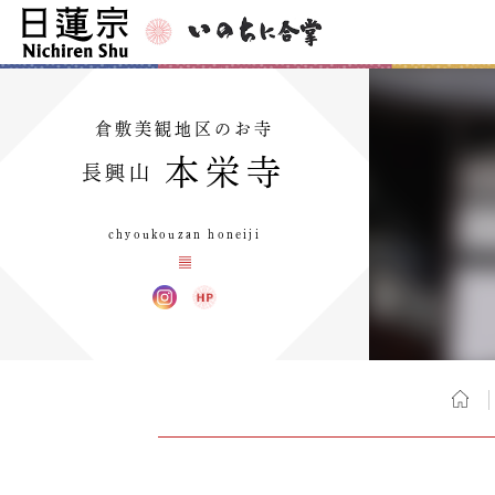
倉敷美観地区のお寺
本栄寺
長興山
chyoukouzan honeiji