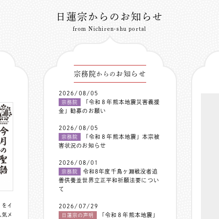
日蓮宗からのお知らせ
from Nichiren-shu portal
宗務院
お知らせ
からの
2026/08/05
「令和８年熊本地震災害義援
宗務院
金」勧募のお願い
2026/08/05
「令和８年熊本地震」本宗被
宗務院
害状況のお知らせ
2026/08/01
令和8年度千鳥ヶ淵戦没者追
宗務院
善供養並世界立正平和祈願法要につい
て
〟をイ
2026/07/29
人気メ
「令和８年熊本地震」
日蓮宗の声明