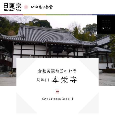
倉敷美観地区のお寺
本栄寺
長興山
chyoukouzan honeiji