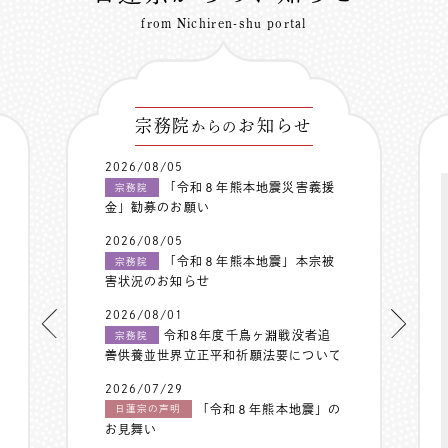
from Nichiren-shu portal
宗務院
お知らせ
からの
2026/08/05
「令和８年熊本地震災害義援
宗務院
金」勧募のお願い
2026/08/05
「令和８年熊本地震」本宗被
宗務院
害状況のお知らせ
2026/08/01
令和8年度千鳥ヶ淵戦没者追
宗務院
善供養並世界立正平和祈願法要について
2026/07/29
「令和８年熊本地震」の
日蓮宗の声明
お見舞い