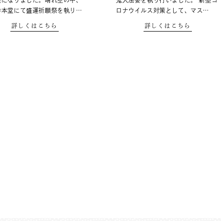
候になりました。晴れ空の中、
鬼大法要を執り行いました。 新型コ
寺本堂にて盛運祈願祭を執り…
ロナウイルス対策として、マス…
詳しくはこちら
詳しくはこちら