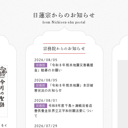
日蓮宗からのお知らせ
from Nichiren-shu portal
宗務院
お知らせ
からの
2026/08/05
「令和８年熊本地震災害義援
宗務院
金」勧募のお願い
2026/08/05
「令和８年熊本地震」本宗被
宗務院
害状況のお知らせ
2026/08/01
令和8年度千鳥ヶ淵戦没者追
宗務院
善供養並世界立正平和祈願法要につい
て
〟をイ
2026/07/29