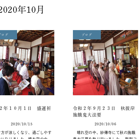
2020年10月
ブログ
ブログ
２年１０月１日 盛運祈
令和２年９月２３日 秋彼岸
施餓鬼大法要
2020/10/15
2020/10/06
方が涼しくなり、過ごしやす
晴れ空の中、妙傳寺にて秋の施餓