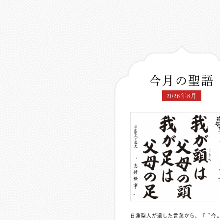
今月の聖語
2026年8月
日蓮聖人が遺した言葉から、「〝今