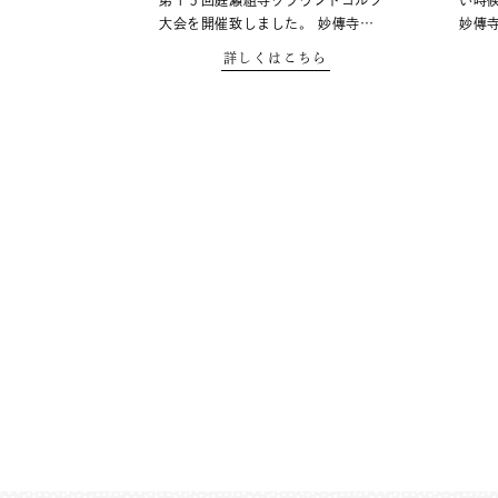
第１５回庭瀬組寺グラウンドゴルフ
い時
大会を開催致しました。 妙傳寺…
妙傳
詳しくはこちら