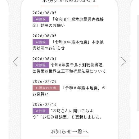
からの
2026/08/05
「令和８年熊本地震災害義援
宗務院
金」勧募のお願い
2026/08/05
「令和８年熊本地震」本宗被
宗務院
害状況のお知らせ
2026/08/01
令和8年度千鳥ヶ淵戦没者追
宗務院
善供養並世界立正平和祈願法要について
2026/07/29
「令和８年熊本地震」の
日蓮宗の声明
お見舞い
2026/07/16
”お坊さんに聞いてみよ
宗務院
う”「お悩み相談室」を更新しました。
お知らせ一覧へ