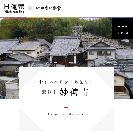
おもいやりを あなたに
妙傳寺
題號山
Daigozan Myodenji