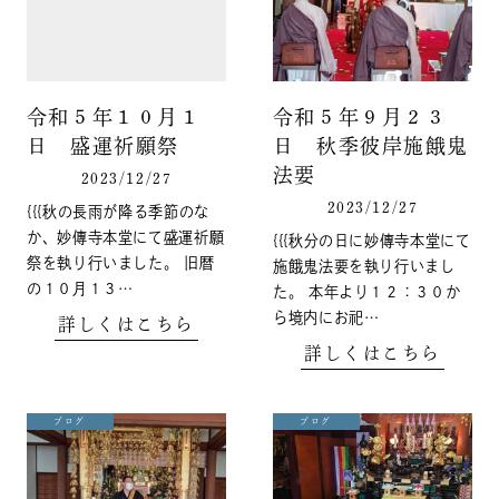
令和５年１０月１
令和５年９月２３
日 盛運祈願祭
日 秋季彼岸施餓鬼
法要
2023/12/27
2023/12/27
{{{秋の長雨が降る季節のな
か、妙傳寺本堂にて盛運祈願
{{{秋分の日に妙傳寺本堂にて
祭を執り行いました。 旧暦
施餓鬼法要を執り行いまし
の１０月１３…
た。 本年より１２：３０か
ら境内にお祀…
詳しくはこちら
詳しくはこちら
ブログ
ブログ