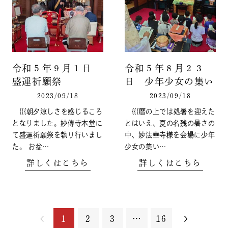
令和５年９月１日
令和５年８月２３
盛運祈願祭
日 少年少女の集い
2023/09/18
2023/09/18
{{{朝夕涼しさを感じるころ
{{{暦の上では処暑を迎えた
となりました。妙傳寺本堂に
とはいえ、夏の名残の暑さの
て盛運祈願祭を執り行いまし
中、妙法華寺様を会場に少年
た。 お盆…
少女の集い…
詳しくはこちら
詳しくはこちら
1
2
3
…
16