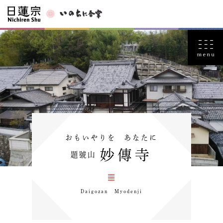
おもいやりを あなたに
妙傳寺
題號山
Daigozan Myodenji