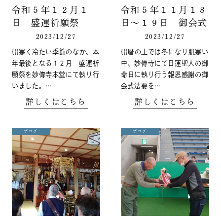
令和５年１２月１
令和５年１１月１８
日 盛運祈願祭
日～１９日 御会式
2023/12/27
2023/12/27
{{{寒く冷たい季節のなか、本
{{{暦の上では冬になり肌寒い
年最後となる１２月 盛運祈
中、妙傳寺にて日蓮聖人の御
願祭を妙傳寺本堂にて執り行
命日に執り行う報恩感謝の御
いました。…
会式法要を…
詳しくはこちら
詳しくはこちら
ブログ
ブログ