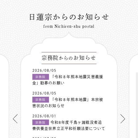
日蓮宗からのお知らせ
from Nichiren-shu portal
宗務院
お知らせ
からの
2026/08/05
「令和８年熊本地震災害義援
宗務院
金」勧募のお願い
2026/08/05
「令和８年熊本地震」本宗被
宗務院
害状況のお知らせ
2026/08/01
令和8年度千鳥ヶ淵戦没者追
宗務院
善供養並世界立正平和祈願法要について