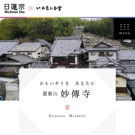
おもいやりを あなたに
妙傳寺
題號山
Daigozan Myodenji