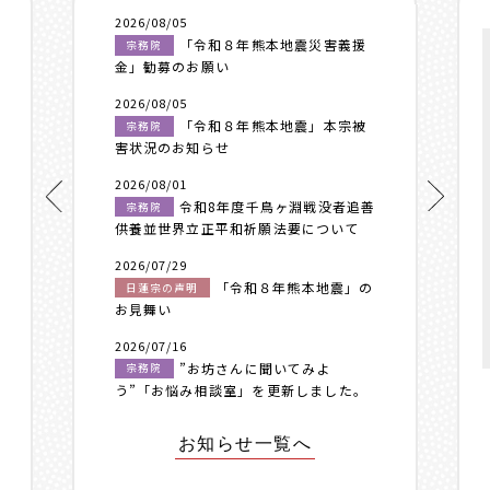
2026/08/05
「令和８年熊本地震災害義援
宗務院
金」勧募のお願い
2026/08/05
「令和８年熊本地震」本宗被
宗務院
害状況のお知らせ
2026/08/01
令和8年度千鳥ヶ淵戦没者追善
宗務院
供養並世界立正平和祈願法要について
2026/07/29
「令和８年熊本地震」の
日蓮宗の声明
お見舞い
2026/07/16
”お坊さんに聞いてみよ
宗務院
う”「お悩み相談室」を更新しました。
お知らせ一覧へ