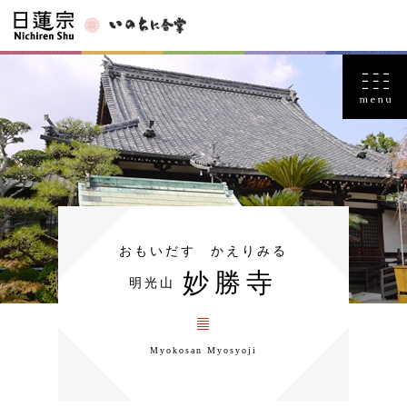
おもいだす かえりみる
妙勝寺
明光山
Myokosan Myosyoji