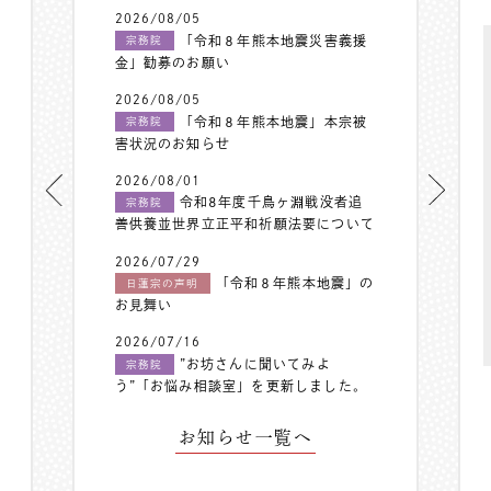
2026/08/05
「令和８年熊本地震災害義援
宗務院
金」勧募のお願い
2026/08/05
「令和８年熊本地震」本宗被
宗務院
害状況のお知らせ
2026/08/01
令和8年度千鳥ヶ淵戦没者追
宗務院
善供養並世界立正平和祈願法要について
2026/07/29
「令和８年熊本地震」の
日蓮宗の声明
お見舞い
2026/07/16
”お坊さんに聞いてみよ
宗務院
う”「お悩み相談室」を更新しました。
お知らせ一覧へ