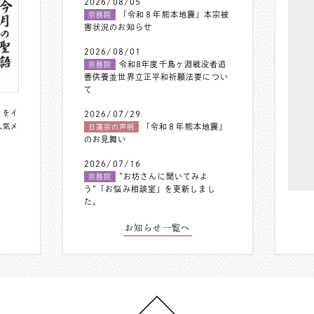
2026/08/05
「令和８年熊本地震」本宗被
宗務院
害状況のお知らせ
2026/08/01
令和8年度千鳥ヶ淵戦没者追
宗務院
善供養並世界立正平和祈願法要につい
て
〟をイ
2026/07/29
人気メ
「令和８年熊本地震」
日蓮宗の声明
のお見舞い
2026/07/16
”お坊さんに聞いてみよ
宗務院
う”「お悩み相談室」を更新しまし
た。
お知らせ一覧へ