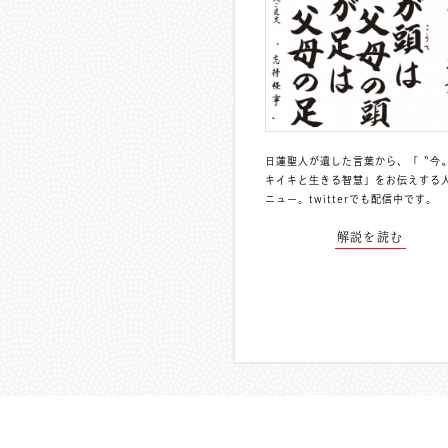
日蓮聖人が遺した言葉から、「〝今
キイキと生きる智慧」をお伝えする
ニュー。
twitterでも配信中
です。
解説を読む