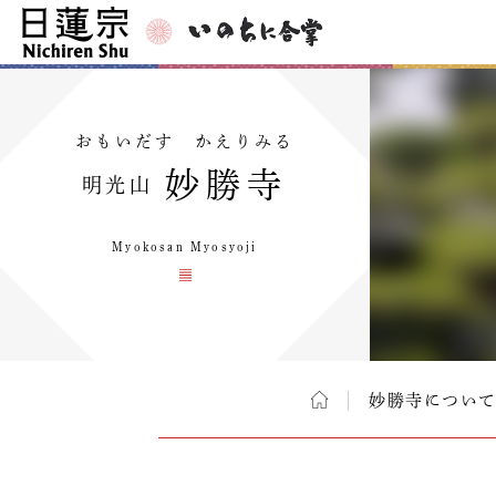
おもいだす かえりみる
妙勝寺
明光山
Myokosan Myosyoji
妙勝寺につい