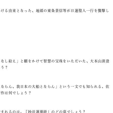
かける由来となった、地頭の東条景信等が日蓮聖人一行を襲撃し
となし給え」と願をかけて智慧の宝珠をいただいた、大本山清澄
ょう？
とならん、我日本の大船とならん」という一文でも知られる、佐
著作は何でしょう？
含まれるのは、『妙法蓮華経』のどの章でしょう？