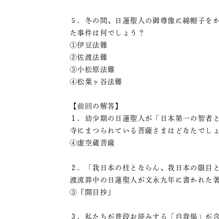
５．冬の間、日蓮聖人の御尊像に綿帽子を
た事件は何でしょう？
①伊豆法難
②佐渡法難
③小松原法難
④松葉ヶ谷法難
【前回の解答】
１．幼少期の日蓮聖人が「日本第一の智者
寺にまつられている菩薩さまはどなたでし
④虚空蔵菩薩
２．「我日本の柱とならん、我日本の眼目
渡流罪中の日蓮聖人が文永九年に書かれた
③『開目抄』
３．私たちが普段お読みする「自我偈」が