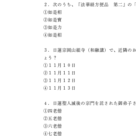
２．次のうち、『法華経方便品 第二』の
①如是相
②如是寶
③如是力
④如是相
３．日蓮宗岡山組寺（和融講）で、近隣の
ょう？
①１１月１０日
②１１月１１日
③１１月１２日
④１１月１３日
４．日蓮聖人滅後の宗門を託された御弟子
①四老僧
②五老僧
③六老僧
④七老僧