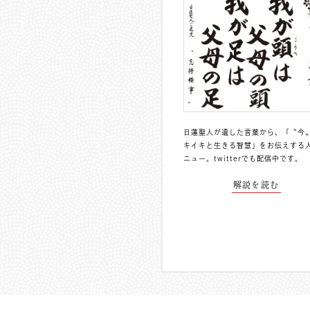
日蓮聖人が遺した言葉から、「〝今
キイキと生きる智慧」をお伝えする
ニュー。
twitterでも配信中
です。
解説を読む