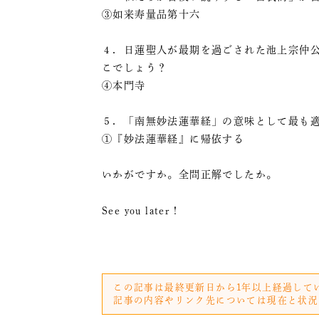
③如来寿量品第十六
４．日蓮聖人が最期を過ごされた池上宗仲
こでしょう？
④本門寺
５．「南無妙法蓮華経」の意味として最も
①『妙法蓮華経』に帰依する
いかがですか。全問正解でしたか。
See you later !
この記事は最終更新日から1年以上経過して
記事の内容やリンク先については現在と状況