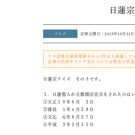
日蓮宗
ブログ
記事公開日：
2019年10月31日
この記事は最終更新日から1年以上経過して
記事の内容やリンク先については現在と状況
日蓮宗クイズ その３です。
１．日蓮聖人が立教開宗宣言をされたのは
①天正１０年６月 ２日
②建長 ５年４月２８日
③文応 元年８月２７日
④平成 ３年２月１１日