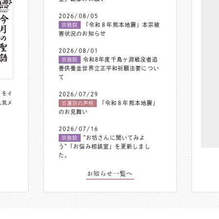
2026/08/05
「令和８年熊本地震」本宗被
宗務院
害状況のお知らせ
2026/08/01
令和8年度千鳥ヶ淵戦没者追
宗務院
善供養並世界立正平和祈願法要につい
て
〟をイ
2026/07/29
人気メ
「令和８年熊本地震」
日蓮宗の声明
のお見舞い
2026/07/16
”お坊さんに聞いてみよ
宗務院
う”「お悩み相談室」を更新しまし
た。
お知らせ一覧へ