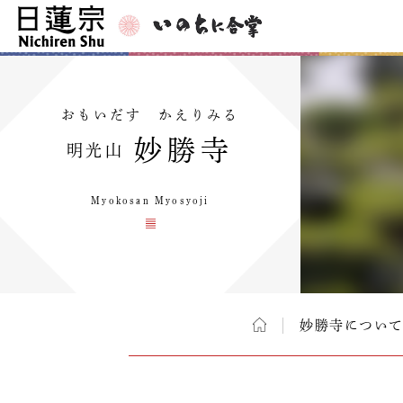
おもいだす かえりみる
妙勝寺
明光山
Myokosan Myosyoji
妙勝寺につい