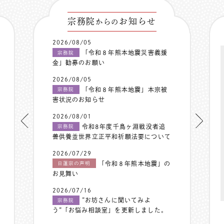
宗務院
お知らせ
からの
2026/08/05
「令和８年熊本地震災害義援
宗務院
金」勧募のお願い
2026/08/05
「令和８年熊本地震」本宗被
宗務院
害状況のお知らせ
2026/08/01
令和8年度千鳥ヶ淵戦没者追
宗務院
善供養並世界立正平和祈願法要について
2026/07/29
「令和８年熊本地震」の
日蓮宗の声明
お見舞い
2026/07/16
”お坊さんに聞いてみよ
宗務院
う”「お悩み相談室」を更新しました。