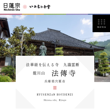
法華経を伝える寺 九識霊断
法傳寺
龍川山
兵庫県宍粟市
RYUSENZAN HOUDENZI
Shisou-shi，Hyogo