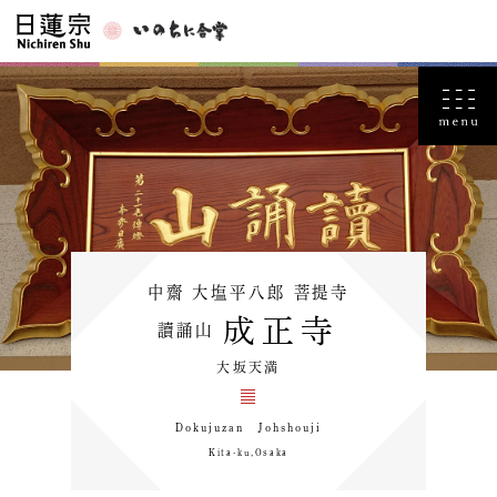
中齋 大塩平八郎 菩提寺
成正寺
讀誦山
大坂天満
Dokujuzan Johshouji
Kita-ku,Osaka