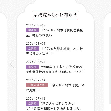
宗務院
お知らせ
からの
2026/08/05
「令和８年熊本地震災害義援
宗務院
金」勧募のお願い
2026/08/05
「令和８年熊本地震」本宗被
宗務院
害状況のお知らせ
2026/08/01
令和8年度千鳥ヶ淵戦没者追
宗務院
善供養並世界立正平和祈願法要について
2026/07/29
「令和８年熊本地震」の
日蓮宗の声明
お見舞い
2026/07/16
”お坊さんに聞いてみよ
宗務院
う”「お悩み相談室」を更新しました。