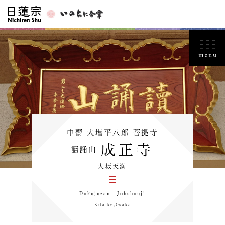
中齋 大塩平八郎 菩提寺
成正寺
讀誦山
大坂天満
Dokujuzan Johshouji
Kita-ku,Osaka