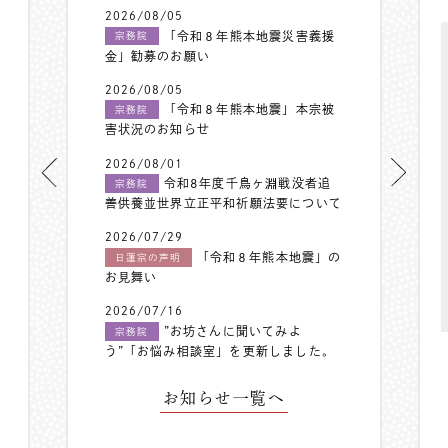
2026/08/05
「令和８年熊本地震災害義援
宗務院
金」勧募のお願い
2026/08/05
「令和８年熊本地震」本宗被
宗務院
害状況のお知らせ
2026/08/01
令和8年度千鳥ヶ淵戦没者追
宗務院
善供養並世界立正平和祈願法要について
2026/07/29
「令和８年熊本地震」の
日蓮宗の声明
お見舞い
2026/07/16
”お坊さんに聞いてみよ
宗務院
う”「お悩み相談室」を更新しました。
お知らせ一覧へ