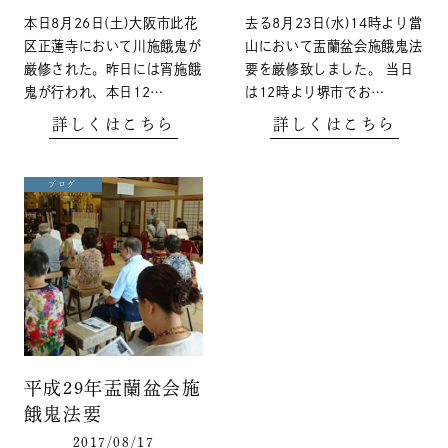
本日8月26日(土)大阪市此花
去る8月23日(水)14時より當
区正蓮寺において川施餓鬼が
山において盂蘭盆会施餓鬼法
厳修された。昨日には宵施餓
要を厳修致しました。 当日
鬼が行われ、本日12…
は12時より堺市でお…
詳しくはこちら
詳しくはこちら
ブログ
平成29年盂蘭盆会施
餓鬼法要
2017/08/17