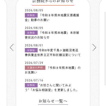
宗務院
お知らせ
からの
2026/08/05
「令和８年熊本地震災害義援
宗務院
金」勧募のお願い
2026/08/05
「令和８年熊本地震」本宗被
宗務院
害状況のお知らせ
2026/08/01
令和8年度千鳥ヶ淵戦没者追
宗務院
善供養並世界立正平和祈願法要について
2026/07/29
「令和８年熊本地震」の
日蓮宗の声明
お見舞い
2026/07/16
”お坊さんに聞いてみよ
宗務院
う”「お悩み相談室」を更新しました。
お知らせ一覧へ