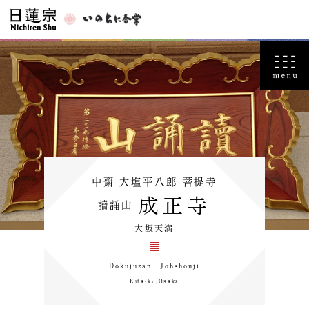
中齋 大塩平八郎 菩提寺
成正寺
讀誦山
大坂天満
Dokujuzan Johshouji
Kita-ku,Osaka