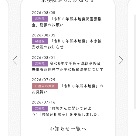
からの
2026/08/05
「令和８年熊本地震災害義援
宗務院
金」勧募のお願い
2026/08/05
「令和８年熊本地震」本宗被
宗務院
害状況のお知らせ
2026/08/01
令和8年度千鳥ヶ淵戦没者追
宗務院
善供養並世界立正平和祈願法要について
2026/07/29
「令和８年熊本地震」の
日蓮宗の声明
お見舞い
2026/07/16
”お坊さんに聞いてみよ
宗務院
う”「お悩み相談室」を更新しました。
お知らせ一覧へ