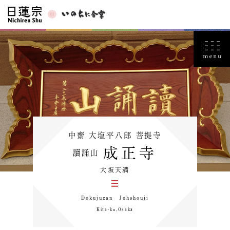
中齋 大塩平八郎 菩提寺
成正寺
讀誦山
大坂天満
Dokujuzan Johshouji
Kita-ku,Osaka