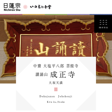
中齋 大塩平八郎 菩提寺
成正寺
讀誦山
大坂天満
Dokujuzan Johshouji
Kita-ku,Osaka