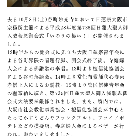
去る10月8日(土)谷町妙光寺において日蓮宗大阪市
宗務所主催による平成28年度第735回日蓮大聖人御
入滅報恩御会式「いのりの集い！」が開催されま
した。
12時半からの開会式に先立ち大阪日蓮宗青年会に
よる谷町界隈の唱題行脚、開会式終了後、寺庭婦
人会による佛讃歌の奉唱。13時より檀信徒協議会
による谷町落語会。14時より常任布教師欣心寺東
孝信上人によるお説教。15時より管区信徒青年会
の纏奉納に続き、第735回日蓮大聖人御入滅報恩御
会式大法要が厳修されました。また、境内では、
大阪市社会教化事業協会・檀信徒協議会が中心と
なってかすうどんやフランクフルト、フライドポ
テトなどの模擬店、寺庭婦人会によるバザーが行
われ、賑わいを見せました。