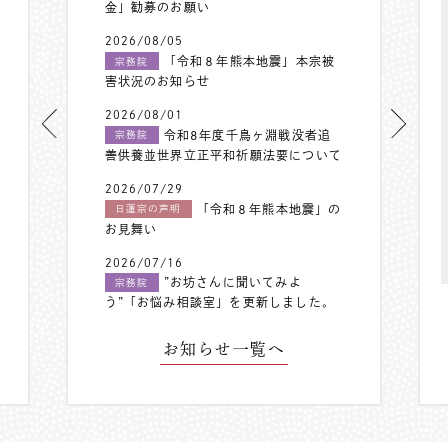
金」勧募のお願い
2026/08/05
「令和８年熊本地震」本宗被
宗務院
害状況のお知らせ
2026/08/01
令和8年度千鳥ヶ淵戦没者追
宗務院
善供養並世界立正平和祈願法要について
2026/07/29
「令和８年熊本地震」の
日蓮宗の声明
お見舞い
2026/07/16
”お坊さんに聞いてみよ
宗務院
う”「お悩み相談室」を更新しました。
お知らせ一覧へ