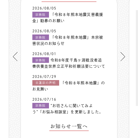
2026/08/05
「令和８年熊本地震災害義援
宗務院
金」勧募のお願い
2026/08/05
「令和８年熊本地震」本宗被
宗務院
害状況のお知らせ
2026/08/01
令和8年度千鳥ヶ淵戦没者追
宗務院
善供養並世界立正平和祈願法要について
2026/07/29
「令和８年熊本地震」の
日蓮宗の声明
お見舞い
2026/07/16
”お坊さんに聞いてみよ
宗務院
う”「お悩み相談室」を更新しました。
お知らせ一覧へ