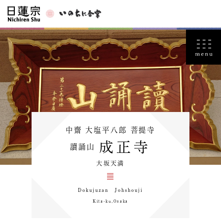
中齋 大塩平八郎 菩提寺
成正寺
讀誦山
大坂天満
Dokujuzan Johshouji
Kita-ku,Osaka