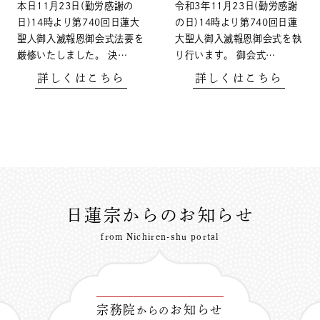
本日11月23日(勤労感謝の
令和3年11月23日(勤労感謝
日)14時より第740回日蓮大
の日)14時より第740回日蓮
聖人御入滅報恩御会式法要を
大聖人御入滅報恩御会式を執
厳修いたしました。 決…
り行います。 御会式…
詳しくはこちら
詳しくはこちら
日蓮宗からのお知らせ
from Nichiren-shu portal
宗務院
お知らせ
からの