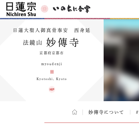
日蓮大聖人御真骨奉安 西身延
妙傳寺
法鏡山
京都府京都市
myoudenji
Kyotoshi, Kyoto
妙傳寺について