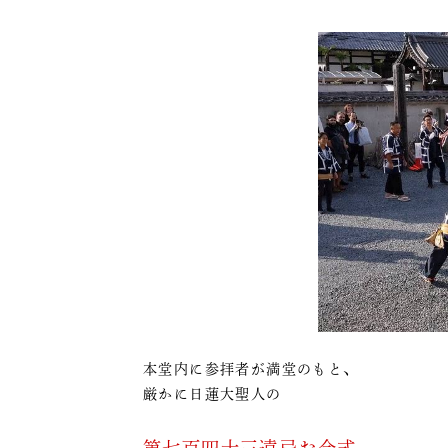
本堂内に参拝者が満堂のもと、
厳かに日蓮大聖人の
第七百四十三遠忌お会式