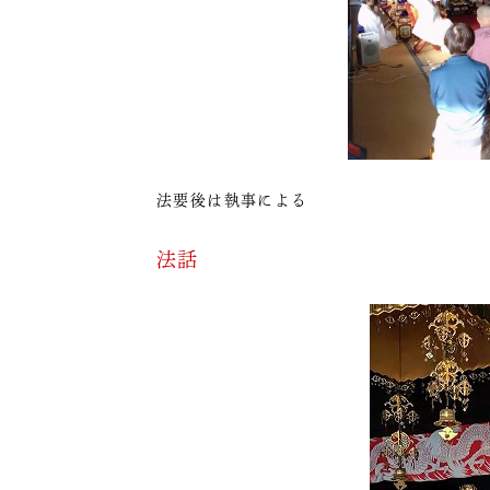
法要後は執事による
法話