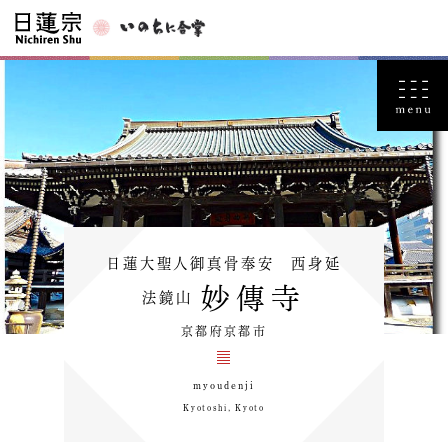
日蓮大聖人御真骨奉安 西身延
妙傳寺
法鏡山
京都府京都市
myoudenji
Kyotoshi, Kyoto