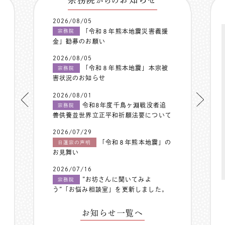
からの
2026/08/05
「令和８年熊本地震災害義援
宗務院
金」勧募のお願い
2026/08/05
「令和８年熊本地震」本宗被
宗務院
害状況のお知らせ
2026/08/01
令和8年度千鳥ヶ淵戦没者追
宗務院
善供養並世界立正平和祈願法要について
2026/07/29
「令和８年熊本地震」の
日蓮宗の声明
お見舞い
2026/07/16
”お坊さんに聞いてみよ
宗務院
う”「お悩み相談室」を更新しました。
お知らせ一覧へ