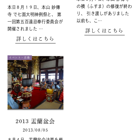
の襖（ふすま）の修復が終わ
本日８月１９日、本山 妙傳
り、 引き渡しがありました
寺 で七面大明神例祭と、 第
以前も、こ…
一回第五百遠忌奉行委員会が
開催されました …
詳しくはこちら
詳しくはこちら
イベント・活動
2013 盂蘭盆会
2013/08/05
８月４日、盂蘭盆会法要を厳