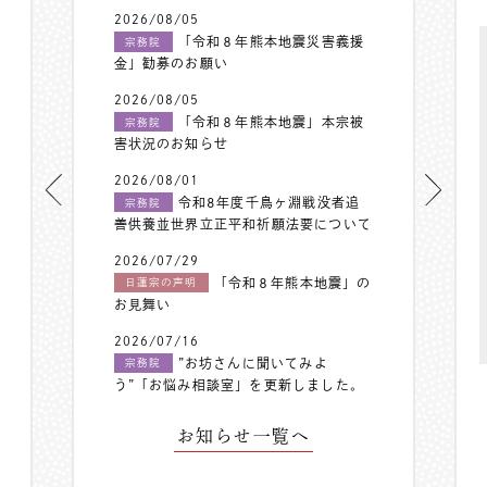
2026/08/05
「令和８年熊本地震災害義援
宗務院
金」勧募のお願い
2026/08/05
「令和８年熊本地震」本宗被
宗務院
害状況のお知らせ
2026/08/01
令和8年度千鳥ヶ淵戦没者追
宗務院
善供養並世界立正平和祈願法要について
2026/07/29
「令和８年熊本地震」の
日蓮宗の声明
お見舞い
2026/07/16
”お坊さんに聞いてみよ
宗務院
う”「お悩み相談室」を更新しました。
お知らせ一覧へ