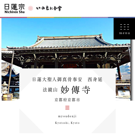
日蓮大聖人御真骨奉安 西身延
妙傳寺
法鏡山
京都府京都市
myoudenji
Kyotoshi, Kyoto