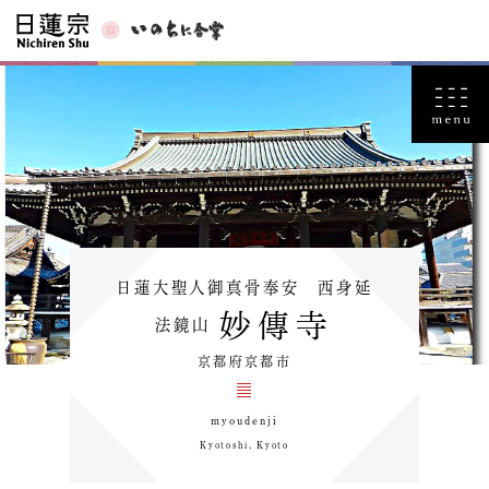
日蓮大聖人御真骨奉安 西身延
妙傳寺
法鏡山
京都府京都市
myoudenji
Kyotoshi, Kyoto