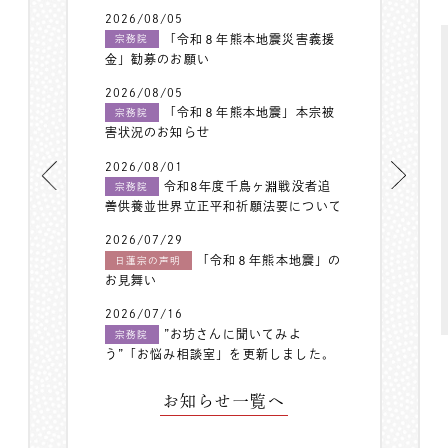
2026/08/05
「令和８年熊本地震災害義援
宗務院
金」勧募のお願い
2026/08/05
「令和８年熊本地震」本宗被
宗務院
害状況のお知らせ
2026/08/01
令和8年度千鳥ヶ淵戦没者追
宗務院
善供養並世界立正平和祈願法要について
2026/07/29
「令和８年熊本地震」の
日蓮宗の声明
お見舞い
2026/07/16
”お坊さんに聞いてみよ
宗務院
う”「お悩み相談室」を更新しました。
お知らせ一覧へ