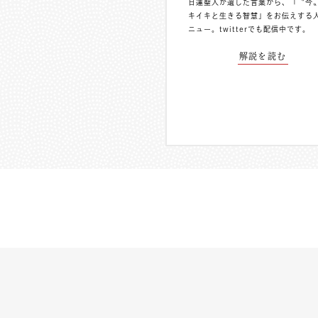
日蓮聖人が遺した言葉から、「〝今
キイキと生きる智慧」をお伝えする
ニュー。
twitterでも配信中
です。
解説を読む