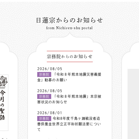
日蓮宗からのお知らせ
from Nichiren-shu portal
宗務院
お知らせ
からの
2026/08/05
「令和８年熊本地震災害義援
宗務院
金」勧募のお願い
2026/08/05
「令和８年熊本地震」本宗被
宗務院
害状況のお知らせ
2026/08/01
令和8年度千鳥ヶ淵戦没者追
宗務院
善供養並世界立正平和祈願法要につい
て