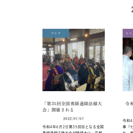
ブログ
イベ
「第35回全国勇師通師法縁大
令
会」開催される
2022/07/07
令和4
令和4年6月2日第35回目となる全国
事「