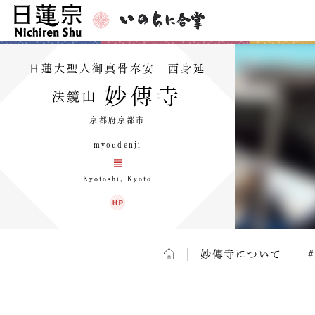
日蓮大聖人御真骨奉安 西身延
妙傳寺
法鏡山
京都府京都市
myoudenji
Kyotoshi, Kyoto
妙傳寺について