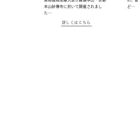
勇師通師法縁大会が縁頭本山・京都
れ、
本山妙傳寺に於いて開催されまし
ど…
た…
詳しくはこちら