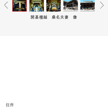
開基檀越 桑名夫妻 像
住所