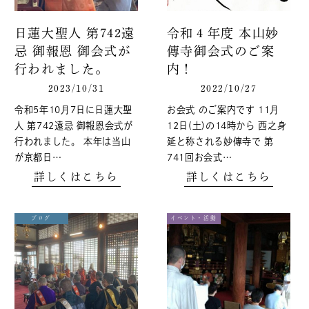
日蓮大聖人 第742遠
令和４年度 本山妙
忌 御報恩 御会式が
傳寺御会式のご案
行われました。
内！
2023/10/31
2022/10/27
令和5年10月7日に日蓮大聖
お会式 のご案内です 11月
人 第742遠忌 御報恩会式が
12日(土)の14時から 西之身
行われました。 本年は当山
延と称される妙傳寺で 第
が京都日…
741回お会式…
詳しくはこちら
詳しくはこちら
ブログ
イベント・活動