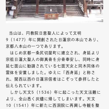
当山は、円教院日意聖人によって文明
9（1477）年に開創された日蓮宗の本山であり、
京都八本山の一つであります。
はじめ京都一条尻切屋町に建立され、身延より
宗祖日蓮大聖人の御真骨を分骨奉安し、同時に身
延七面山に勧請されている七面天女と同木同体の
霊体を安置しました。ゆえに「西身延」と称さ
れ、関西以西の日蓮宗信者はこぞって参拝したと
伝えられています。
しかし天文5（1536）年に起こった天文法難に
より、全山悉く灰燼に帰してしまいます。天文
10（1541）年に新たに西洞院に再興し寺観を整