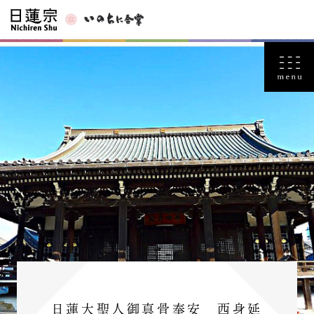
日蓮大聖人御真骨奉安 西身延