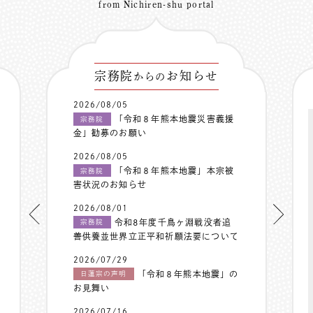
from Nichiren-shu portal
宗務院
お知らせ
からの
2026/08/05
「令和８年熊本地震災害義援
宗務院
金」勧募のお願い
2026/08/05
「令和８年熊本地震」本宗被
宗務院
害状況のお知らせ
2026/08/01
令和8年度千鳥ヶ淵戦没者追
宗務院
善供養並世界立正平和祈願法要について
2026/07/29
「令和８年熊本地震」の
日蓮宗の声明
お見舞い
2026/07/16