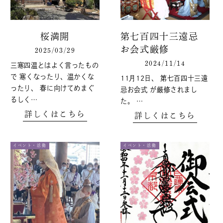
桜満開
第七百四十三遠忌
お会式厳修
2025/03/29
2024/11/14
三寒四温とはよく言ったもの
で 寒くなったり、温かくな
11月12日、 第七百四十三遠
ったり、 春に向けてめまぐ
忌お会式 が厳修されまし
るしく…
た。 …
詳しくはこちら
詳しくはこちら
イベント・活動
イベント・活動