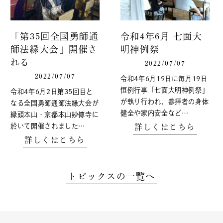
「第35回全国勇師通
令和4年6月 七面大
師法縁大会」開催さ
明神例祭
れる
2022/07/07
2022/07/07
令和4年6月19日に毎月19日
恒例行事「七面大明神例祭」
令和4年6月2日第35回目と
が執り行われ、参拝者の身体
なる全国勇師通師法縁大会が
健全や家内安全など…
縁頭本山・京都本山妙傳寺に
於いて開催されました…
詳しくはこちら
詳しくはこちら
トピックスの一覧へ