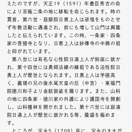
えたのですが、天正19（1591）年豊臣秀吉の命
により京極二条の地に移転を命じられます。時の
貫首、第六世・慈眼院日恵上人は逆境をものとせ
ず布教活動に邁進され、前にも増して山門は興隆
したと伝えられています。この時、一条家・四条
家の菩提寺となり、日恵上人は妙傳寺の中興の祖
と仰がれています。
第八世には有名な心性院日遠上人が猊座に就か
れ、第十四世には勇師法縁の縁祖である法性院日
勇上人が歴世となられます。日勇上人は学徳高
く、義理の兄の後水尾天皇の后（中宮）・東福門
院徳川和子より金紋袈裟を賜ります。また、山科
の地に四条家・徳川家の外護により護国寺を開創
し、山科檀林を開かれました。第十六世には寂遠
院日通上人が歴世に就かれる等、隆盛を極めま
す。
ところが、宝永5（1708）年に、宝永の大火が