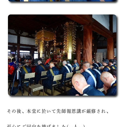
その後、本堂に於いて先師報恩講が厳修され、
至心にご回向を捧げました(｡-人-｡)