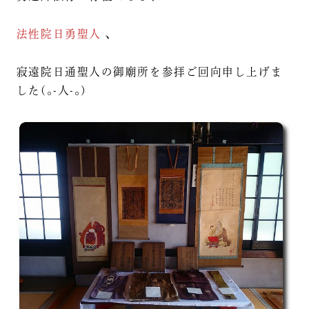
法性院日勇聖人
、
寂遠院日通聖人の御廟所を参拝ご回向申し上げま
した(｡-人-｡)