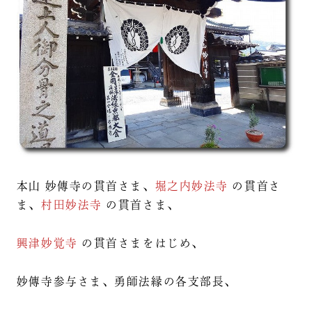
本山 妙傳寺の貫首さま、
堀之内妙法寺
の貫首さ
ま、
村田妙法寺
の貫首さま、
興津妙覚寺
の貫首さまをはじめ、
妙傳寺参与さま、勇師法縁の各支部長、