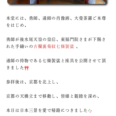
本堂には、勇師、通師の肖像画、大曼荼羅ご本尊
をはじめ、
勇師が後水尾天皇の皇后、東福門院さまが下賜さ
れた手縫いの
古襴裏菊紋七條袈裟
、
通師の持物である七條袈裟と座具を公開させて頂
きました
参拝後は、京都を北上し、
京都の天橋立まで移動し、皆様と親睦を深め、
本日は日本三景を愛で帰路につきました