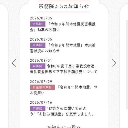
宗務院
お知らせ
からの
2026/08/05
「令和８年熊本地震災害義援
宗務院
金」勧募のお願い
2026/08/05
「令和８年熊本地震」本宗被
宗務院
害状況のお知らせ
2026/08/01
令和8年度千鳥ヶ淵戦没者追
宗務院
善供養並世界立正平和祈願法要について
2026/07/29
「令和８年熊本地震」の
日蓮宗の声明
お見舞い
2026/07/16
”お坊さんに聞いてみよ
宗務院
う”「お悩み相談室」を更新しました。
お知らせ一覧へ