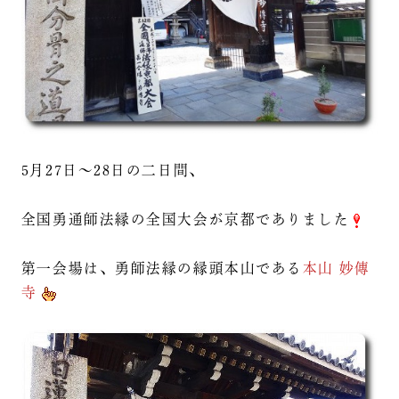
5月27日～28日の二日間、
全国勇通師法縁の全国大会が京都でありました
第一会場は、勇師法縁の縁頭本山である
本山 妙傳
寺