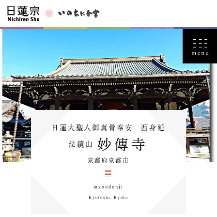
日蓮大聖人御真骨奉安 西身延
妙傳寺
法鏡山
京都府京都市
myoudenji
Kyotoshi, Kyoto