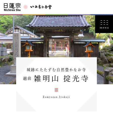
城跡にたたずむ自然豊かなお寺
雑明山 掟光寺
越前
Zomyozan Jyokoji