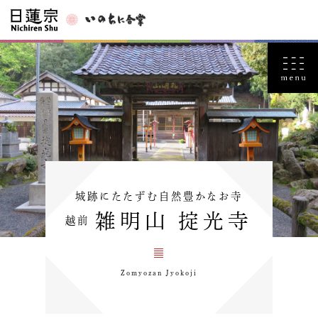
城跡にたたずむ自然豊かなお寺
雑明山 掟光寺
越前
Zomyozan Jyokoji